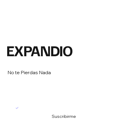
EXPANDIO
No te Pierdas Nada
Email
*
Si!...quiero estar al día.
*
Suscribirme