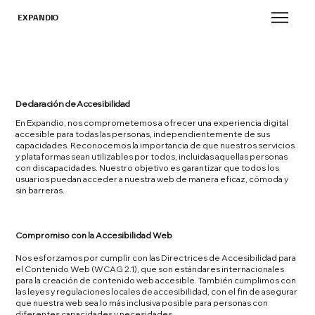
EXPANDIO
Declaración de Accesibilidad
En Expandio, nos comprometemos a ofrecer una experiencia digital
accesible para todas las personas, independientemente de sus
capacidades. Reconocemos la importancia de que nuestros servicios
y plataformas sean utilizables por todos, incluidas aquellas personas
con discapacidades. Nuestro objetivo es garantizar que todos los
usuarios puedan acceder a nuestra web de manera eficaz, cómoda y
sin barreras.
Compromiso con la Accesibilidad Web
Nos esforzamos por cumplir con las Directrices de Accesibilidad para
el Contenido Web (WCAG 2.1), que son estándares internacionales
para la creación de contenido web accesible. También cumplimos con
las leyes y regulaciones locales de accesibilidad, con el fin de asegurar
que nuestra web sea lo más inclusiva posible para personas con
diferentes capacidades y necesidades.