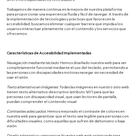
Trabajamos de manera continua en la mejora de nuestra plataforma
para proporcionar una experiencia fluida y fácil de navegar. A través de
la implementación de tecnologías y prácticas que favorecen la
accesibilidad, buscamos eliminar cualquier barrera que impida a los
usuarios interactuar plenamente con el contenido y los servicios que
ofrecemos.
Características de Accesibilidad Implementadas
Navegación mediante teclado
: Hemos diseñado nuestra web para ser
completamente funcional mediante el uso del teclado, permitiendo a
las personas con discapacidades motoras navegar sin necesidad de
usar el ratón.
Texto alternativo en imágenes
: Todas las imágenes en nuestro sitio web
tienen texto alternativo descriptivo (atributo "alt") para que las
personas con discapacidad visual, que usan lectores de pantalla,
puedan comprender el contenido visual.
Contrastes adecuados
: Hemos mejorado el contraste de colores en
nuestra web para garantizar que el texto sea legible para personas con
dificultades visuales, como aquellas que sufren de daltonismo o baja
visión.
Diseño adaptativo y responsive
: Nuestra web está optimizada para