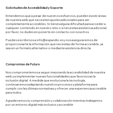
Solicitudes de Accesibilidad y Soporte
Entendemos que a pesar de nuestros esfuerzos, pueden existir áreas
de nuestra web que necesiten ajustes adicionales para ser
completamente accesibles. Si tienes alguna dificultad para acceder a
cualquier contenido en nuestro sitio o si necesitas asistencia adicional,
por favor, no dudes en ponerte en contacto con nosotros.
Puedes escribirnos a info@expandio.es y nos aseguraremos de
proporcionarte la información que necesitas de forma accesible, ya
sea en un formato alternativo o mediante asistencia directa.
Compromiso de Futuro
Nos comprometemos a seguir mejorando la accesibilidad de nuestra
web y a implementar nuevas funcionalidades que favorezcan la
inclusión digital. A medida que evoluciona la tecnología,
continuaremos adaptando nuestros procesos y plataforma para
cumplir con las últimas normativas y ofrecer una experiencia accesible
para todos.
Agradecemos tu comprensión y colaboración mientras trabajamos
por un entorno digital más inclusivo y accesible.