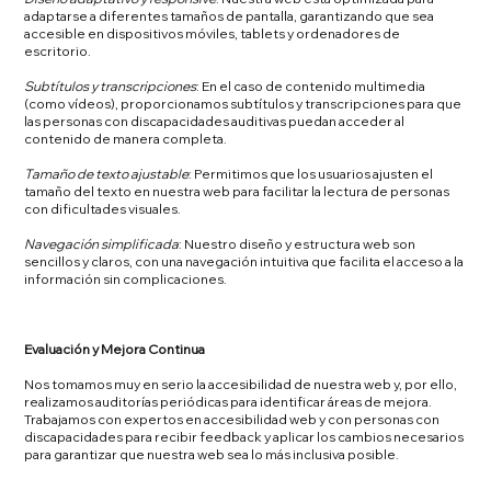
adaptarse a diferentes tamaños de pantalla, garantizando que sea
accesible en dispositivos móviles, tablets y ordenadores de
escritorio.
Subtítulos y transcripciones
: En el caso de contenido multimedia
(como vídeos), proporcionamos subtítulos y transcripciones para que
las personas con discapacidades auditivas puedan acceder al
contenido de manera completa.
Tamaño de texto ajustable
: Permitimos que los usuarios ajusten el
tamaño del texto en nuestra web para facilitar la lectura de personas
con dificultades visuales.
Navegación simplificada
: Nuestro diseño y estructura web son
sencillos y claros, con una navegación intuitiva que facilita el acceso a la
información sin complicaciones.
Evaluación y Mejora Continua
Nos tomamos muy en serio la accesibilidad de nuestra web y, por ello,
realizamos auditorías periódicas para identificar áreas de mejora.
Trabajamos con expertos en accesibilidad web y con personas con
discapacidades para recibir feedback y aplicar los cambios necesarios
para garantizar que nuestra web sea lo más inclusiva posible.