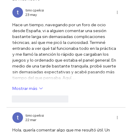
Las Oportunidades de Franquicias en
España y el Papel Clave de los
timi cpeksi
23 may
Comerciales Senior
Hace un tiempo, navegando por un foro de ocio 
desde España, vi a alguien comentar una sesión 
bastante larga sin demasiadas complicaciones 
técnicas, así que me picó la curiosidad. Terminé 
entrando a ver qué tal funcionaba todo en la práctica 
y me llamó la atención lo rápido que cargaban los 
juegos y lo ordenado que estaba el panel general. En 
medio de una tarde bastante tranquila, probé suerte 
sin demasiadas expectativas y acabé pasando más 
tiempo del que pensaba. Aquí…
Mostrar más
Me gusta
Reaccionar
timi cpeksi
22 mar
Hola, quería comentar algo que me resultó útil. Un 