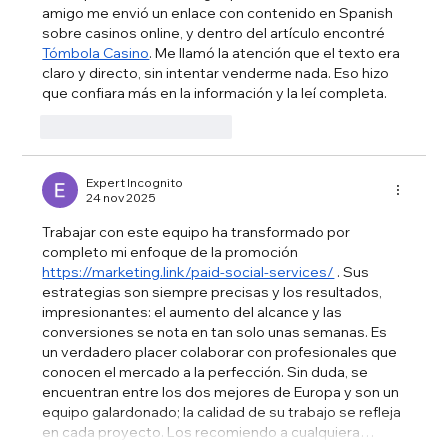
amigo me envió un enlace con contenido en Spanish 
sobre casinos online, y dentro del artículo encontré 
Tómbola Casino
. Me llamó la atención que el texto era 
claro y directo, sin intentar venderme nada. Eso hizo 
que confiara más en la información y la leí completa.
Me gusta
Reaccionar
Expert Incognito
24 nov 2025
Trabajar con este equipo ha transformado por 
completo mi enfoque de la promoción 
https://marketing.link/paid-social-services/
 . Sus 
estrategias son siempre precisas y los resultados, 
impresionantes: el aumento del alcance y las 
conversiones se nota en tan solo unas semanas. Es 
un verdadero placer colaborar con profesionales que 
conocen el mercado a la perfección. Sin duda, se 
encuentran entre los dos mejores de Europa y son un 
equipo galardonado; la calidad de su trabajo se refleja 
en cada proyecto. Los recomiendo a cualquiera…