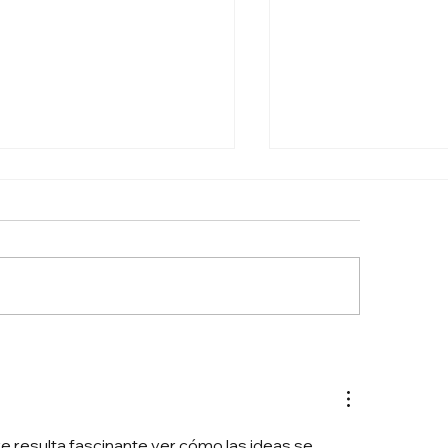
Empatía en Ventas B2B:
Las Oportunidade
ve para el Éxito
Franquicias en Esp
ercial
Papel Clave de los
Comerciales Senio
re resulta fascinante ver cómo las ideas se 