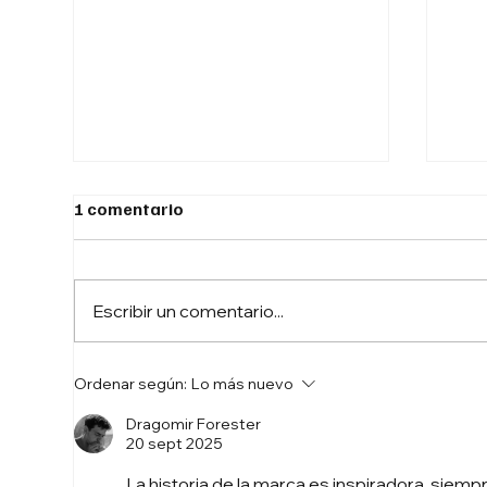
1 comentario
Escribir un comentario...
Cómo Seleccionar a Tu
La 
Ordenar según:
Lo más nuevo
Proveedor Ideal: Claves
Cla
para Tomar la Mejor
Com
Dragomir Forester
20 sept 2025
Decisión
La historia de la marca es inspiradora, siemp