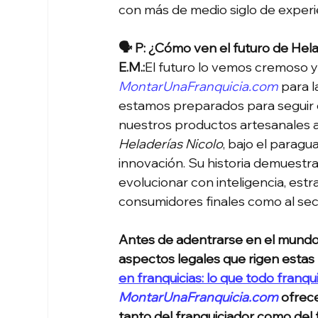
con más de medio siglo de experi
🗣 P: ¿Cómo ven el futuro de Hel
E.M.:
El futuro lo vemos cremoso y
MontarUnaFranquicia.com
 para l
estamos preparados para seguir c
nuestros productos artesanales 
Heladerías Nicolo
, bajo el paragu
innovación. Su historia demuest
evolucionar con inteligencia, estr
consumidores finales como al sec
Antes de adentrarse en el mundo 
aspectos legales que rigen estas r
en franquicias: lo que todo franq
MontarUnaFranquicia.com
 ofrec
tanto del franquiciador como del 