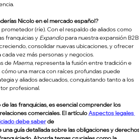
encia.
aderías Nicolo en el mercado español?
 prometedor (ríe). Con el respaldo de aliados como 
as franquicias y 
Expandio
 para nuestra expansión B2B,
reciendo, consolidar nuevas ubicaciones, y ofrecer 
a cada vez más personas y negocios.
as de 
Maema
, representa la fusión entre tradición e 
ra cómo una marca con raíces profundas puede 
ategia y aliados adecuados, conquistando tanto a los 
tor profesional.
de las franquicias, es esencial comprender los 
elaciones comerciales. El artículo 
Aspectos legales 
uiciado debe saber
 de 
e una guía detallada sobre las obligaciones y derechos
franquiciado. Aborda temas cruciales como la 